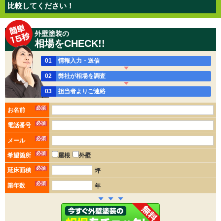
比較してください！
外壁塗装の
相場をCHECK!!
01
情報入力・送信
02
弊社が相場を調査
03
担当者よりご連絡
必須
お名前
必須
電話番号
必須
メール
必須
希望箇所
屋根
外壁
必須
延床面積
坪
必須
築年数
年