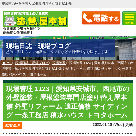
安城市の外壁塗装＆屋根専門店塗り替え屋本舗
MENU
公共塗装で培った技術で
高品質な住宅塗装！
現場日誌・現場ブログ
塗装に関するマメ知識やイベントなど最新情報をお届けします！
HOME
>
現場日誌・現場ブログ
>
現場管理
>
現場管理 1123｜愛知県安城市、西尾市の外
壁塗装・屋根塗装専門店塗り替え屋本舗 外壁リフォーム 適正価格 サイディング 一条工
務店 積水ハウス トヨタホーム
現場管理 1123｜愛知県安城市、西尾市の
外壁塗装・屋根塗装専門店塗り替え屋本
舗 外壁リフォーム 適正価格 サイディン
グ 一条工務店 積水ハウス トヨタホーム
2022.01.19 (Wed) 更新
現場管理