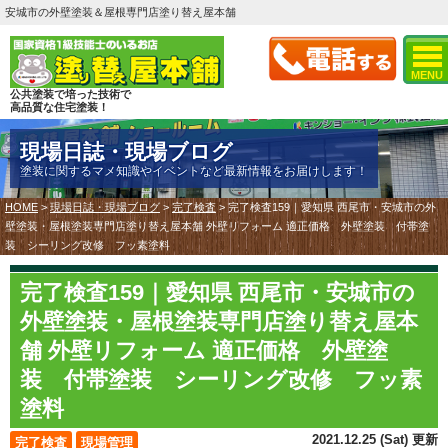
安城市の外壁塗装＆屋根専門店塗り替え屋本舗
MENU
公共塗装で培った技術で
高品質な住宅塗装！
現場日誌・現場ブログ
塗装に関するマメ知識やイベントなど最新情報をお届けします！
HOME
>
現場日誌・現場ブログ
>
完了検査
>
完了検査159｜愛知県 西尾市・安城市の外
壁塗装・屋根塗装専門店塗り替え屋本舗 外壁リフォーム 適正価格 外壁塗装 付帯塗
装 シーリング改修 フッ素塗料
完了検査159｜愛知県 西尾市・安城市の
外壁塗装・屋根塗装専門店塗り替え屋本
舗 外壁リフォーム 適正価格 外壁塗
装 付帯塗装 シーリング改修 フッ素
塗料
2021.12.25 (Sat) 更新
完了検査
現場管理