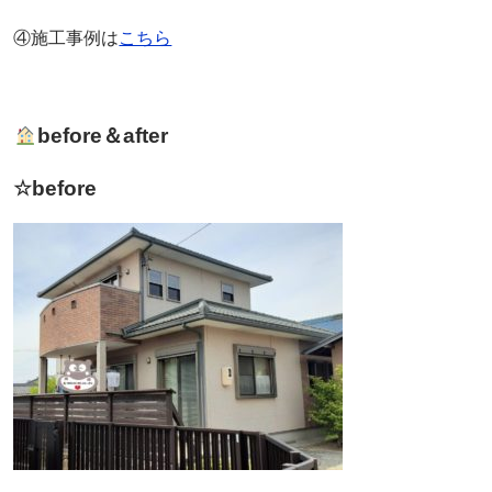
④施工事例は
こちら
before＆after
☆before