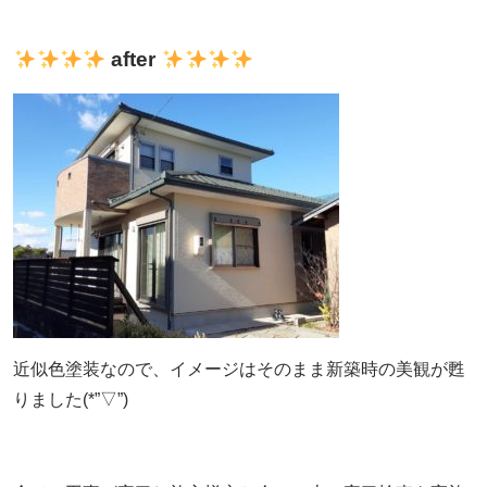
after
近似色塗装なので、イメージはそのまま
新築時の美観が甦
りました(*”▽”)