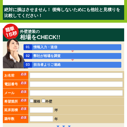
絶対に損はさせません！ 後悔しないためにも他社と見積りを
比較してください！
外壁塗装の
相場をCHECK!!
01
情報入力・送信
02
弊社が相場を調査
03
担当者よりご連絡
必須
お名前
必須
電話番号
必須
メール
必須
希望箇所
屋根
外壁
必須
延床面積
坪
必須
築年数
年