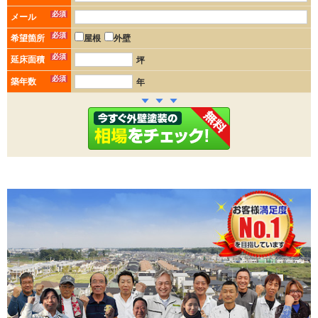
必須
メール
必須
希望箇所
屋根
外壁
必須
延床面積
坪
必須
築年数
年