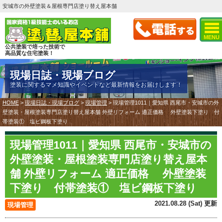
安城市の外壁塗装＆屋根専門店塗り替え屋本舗
MENU
公共塗装で培った技術で
高品質な住宅塗装！
現場日誌・現場ブログ
塗装に関するマメ知識やイベントなど最新情報をお届けします！
HOME
>
現場日誌・現場ブログ
>
現場管理
>
現場管理1011｜愛知県 西尾市・安城市の外
壁塗装・屋根塗装専門店塗り替え屋本舗 外壁リフォーム 適正価格 外壁塗装下塗り 付
帯塗装① 塩ビ鋼板下塗り
現場管理1011｜愛知県 西尾市・安城市の
外壁塗装・屋根塗装専門店塗り替え屋本
舗 外壁リフォーム 適正価格 外壁塗装
下塗り 付帯塗装① 塩ビ鋼板下塗り
2021.08.28 (Sat) 更新
現場管理