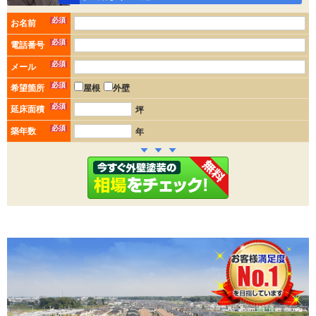
必須
お名前
必須
電話番号
必須
メール
必須
希望箇所
屋根
外壁
必須
延床面積
坪
必須
築年数
年