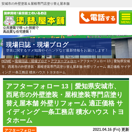
安城市の外壁塗装＆屋根専門店塗り替え屋本舗
MENU
公共塗装で培った技術で
高品質な住宅塗装！
現場日誌・現場ブログ
塗装に関するマメ知識やイベントなど最新情報をお届けします！
HOME
>
現場日誌・現場ブログ
>
アフターフォロー
>
アフターフォロー 13｜愛知県安城
市、西尾市の外壁塗装・屋根塗装専門店塗り替え屋本舗 外壁リフォーム 適正価格 サイデ
ィング 一条工務店 積水ハウス トヨタホーム
アフターフォロー 13｜愛知県安城市、
西尾市の外壁塗装・屋根塗装専門店塗り
替え屋本舗 外壁リフォーム 適正価格 サ
イディング 一条工務店 積水ハウス トヨ
タホーム
2021.04.16 (Fri) 更新
アフターフォロー