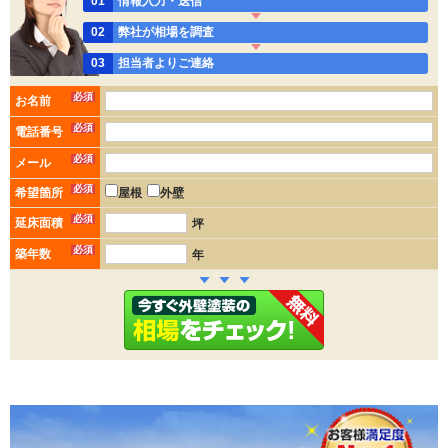
01
情報入力・送信
02
弊社が相場を調査
03
担当者よりご連絡
必須
お名前
必須
電話番号
必須
メール
必須
希望箇所
屋根
外壁
必須
延床面積
坪
必須
築年数
年