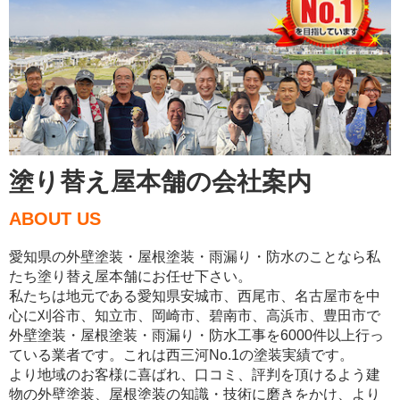
塗り替え屋本舗の会社案内
ABOUT US
愛知県の外壁塗装・屋根塗装・雨漏り・防水のことなら私
たち塗り替え屋本舗にお任せ下さい。
私たちは地元である愛知県安城市、西尾市、名古屋市を中
心に刈谷市、知立市、岡崎市、碧南市、高浜市、豊田市で
外壁塗装・屋根塗装・雨漏り・防水工事を6000件以上行っ
ている業者です。これは西三河No.1の塗装実績です。
より地域のお客様に喜ばれ、口コミ、評判を頂けるよう建
物の外壁塗装、屋根塗装の知識・技術に磨きをかけ、より