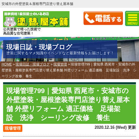
安城市の外壁塗装＆屋根専門店塗り替え屋本舗
MENU
公共塗装で培った技術で
高品質な住宅塗装！
現場日誌・現場ブログ
塗装に関するマメ知識やイベントなど最新情報をお届けします！
HOME
>
現場日誌・現場ブログ
>
現場管理
>
現場管理799｜愛知県 西尾市・安城市の外
壁塗装・屋根塗装専門店塗り替え屋本舗 外壁リフォーム 適正価格 足場架設 洗浄 シ
ーリング改修 養生
現場管理799｜愛知県 西尾市・安城市の
外壁塗装・屋根塗装専門店塗り替え屋本
舗 外壁リフォーム 適正価格 足場架
設 洗浄 シーリング改修 養生
2020.12.16 (Wed) 更新
現場管理