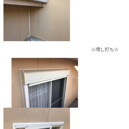
☆増し打ち☆