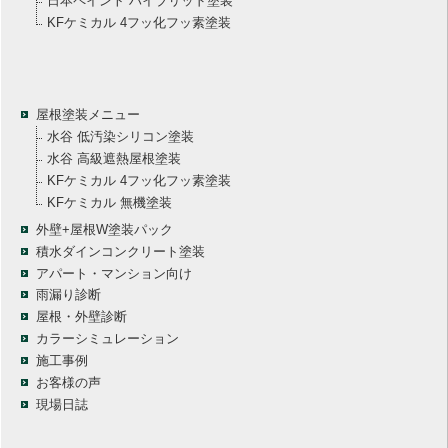
日本ペイント ハイブリッド塗装
KFケミカル 4フッ化フッ素塗装
屋根塗装メニュー
水谷 低汚染シリコン塗装
水谷 高級遮熱屋根塗装
KFケミカル 4フッ化フッ素塗装
KFケミカル 無機塗装
外壁+屋根W塗装パック
積水ダインコンクリート塗装
アパート・マンション向け
雨漏り診断
屋根・外壁診断
カラーシミュレーション
施工事例
お客様の声
現場日誌