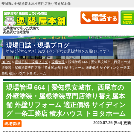
安城市の外壁塗装＆屋根専門店塗り替え屋本舗
MENU
公共塗装で培った技術で
高品質な住宅塗装！
現場日誌・現場ブログ
塗装に関するマメ知識やイベントなど最新情報をお届けします！
HOME
>
現場日誌・現場ブログ
>
現場管理
>
現場管理 664｜愛知県安城市、西尾市の外
壁塗装・屋根塗装専門店塗り替え屋本舗 外壁リフォーム 適正価格 サイディング 一条工
務店 積水ハウス トヨタホーム
現場管理 664｜愛知県安城市、西尾市の
外壁塗装・屋根塗装専門店塗り替え屋本
舗 外壁リフォーム 適正価格 サイディン
グ 一条工務店 積水ハウス トヨタホーム
2020.07.25 (Sat) 更新
現場管理