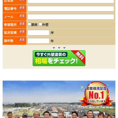
お名前
必須
電話番号
必須
メール
必須
希望箇所
屋根
外壁
必須
延床面積
坪
必須
築年数
年