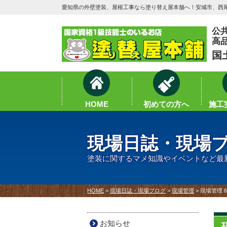
愛知県の外壁塗装、屋根工事なら塗り替え屋本舗へ！安城市、西尾
公
高
国
HOME
初めての方へ
施工実
現場日誌・現場
塗装に関するマメ知識やイベントなど最
HOME
>
現場日誌・現場ブログ
>
現場管理
>
現場管理 
お知らせ