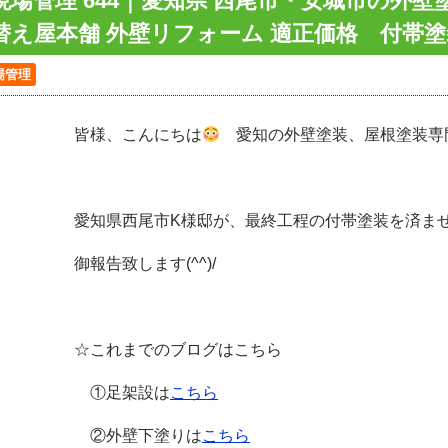
現場管理 644｜愛知県 西尾市・安城市の外
替え屋本舗 外壁リフォーム 適正価格 付帯塗
場管理
皆様、こんにちは
愛知の外壁塗装、屋根塗装専
愛知県西尾市K様邸が、最終工程の付帯塗装を済ま
御報告致します(^^)/
☆これまでのブログはこちら
①足架設は
こちら
②外壁下塗りは
こちら