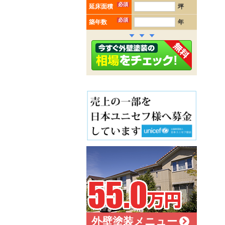
必須
延床面積
坪
必須
築年数
年
外壁塗装メニュー