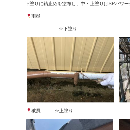
下塗りに錆止めを塗布し、中・上塗りはSPパワー
雨樋
☆下塗り ☆
破風 ☆上塗