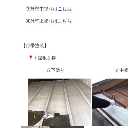
③外壁中塗りは
こちら
④外壁上塗りは
こちら
【付帯塗装】
下屋根瓦棒
☆下塗り ☆中塗り