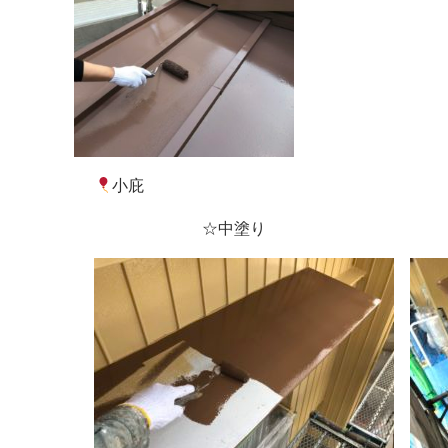
小庇
☆中塗り ☆