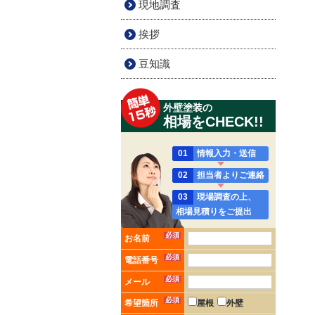
現地調査
挨拶
豆知識
外壁塗装の
相場をCHECK!!
01
情報入力・送信
02
担当者よりご連絡
03
現場調査の上、
相場見積りをご提出
必須
お名前
必須
電話番号
必須
メール
必須
希望箇所
屋根
外壁