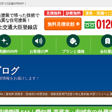
市で2店舗OPEN中！
見積無料
診断無料
塗装・雨漏りに
共塗装で培った技術で
品質な住宅塗装！
無料見積依頼
土交通大臣登録店
績6500件
お客様の声
プランと価格
会社案
ブログ
新情報をお届けします！
644｜愛知県 西尾市・安城市の外壁塗装・屋根塗装専門店塗り替え屋本舗 外壁リフォーム 