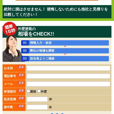
絶対に損はさせません！ 後悔しないためにも他社と見積りを
比較してください！
外壁塗装の
相場をCHECK!!
01
情報入力・送信
02
弊社が相場を調査
03
担当者よりご連絡
必須
お名前
必須
電話番号
必須
メール
必須
希望箇所
屋根
外壁
必須
延床面積
坪
必須
築年数
年