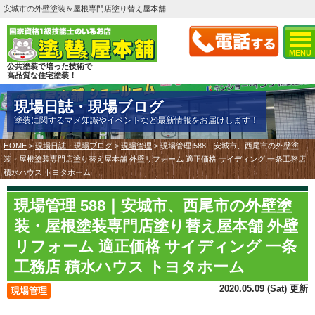
安城市の外壁塗装＆屋根専門店塗り替え屋本舗
MENU
公共塗装で培った技術で
高品質な住宅塗装！
現場日誌・現場ブログ
塗装に関するマメ知識やイベントなど最新情報をお届けします！
HOME
>
現場日誌・現場ブログ
>
現場管理
>
現場管理 588｜安城市、西尾市の外壁塗
装・屋根塗装専門店塗り替え屋本舗 外壁リフォーム 適正価格 サイディング 一条工務店
積水ハウス トヨタホーム
現場管理 588｜安城市、西尾市の外壁塗
装・屋根塗装専門店塗り替え屋本舗 外壁
リフォーム 適正価格 サイディング 一条
工務店 積水ハウス トヨタホーム
2020.05.09 (Sat) 更新
現場管理