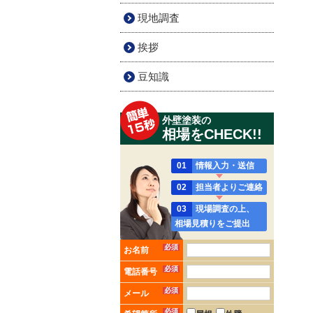
現地調査
挨拶
豆知識
外壁塗装の
相場をCHECK!!
01
情報入力・送信
02
担当者よりご連絡
03
現場調査の上、
相場見積りをご提出
必須
お名前
必須
電話番号
必須
メール
必須