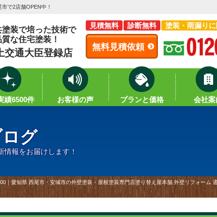
市で2店舗OPEN中！
見積無料
診断無料
塗装・雨漏りに
共塗装で培った技術で
品質な住宅塗装！
無料見積依頼
土交通大臣登録店
績6500件
お客様の声
プランと価格
会社案
ブログ
新情報をお届けします！
600｜愛知県 西尾市・安城市の外壁塗装・屋根塗装専門店塗り替え屋本舗 外壁リフォーム