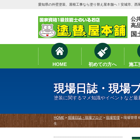
愛知県の外壁塗装、屋根工事なら塗り替え屋本舗へ！安城市、西尾
公
高
国
HOME
初めての方へ
施工実
現場日誌・現場
塗装に関するマメ知識やイベントなど最
HOME
>
現場日誌・現場ブログ
>
現場管理
>
現場管理 
生