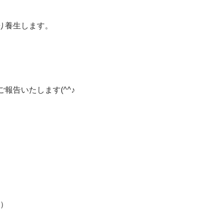
り養生します。
告いたします(^^♪
！
0）