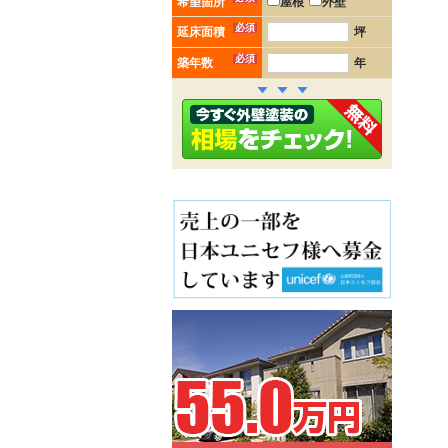
希望箇所
屋根
外壁
必須
延床面積
坪
必須
築年数
年