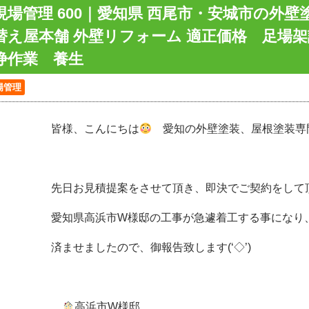
現場管理 600｜愛知県 西尾市・安城市の外
替え屋本舗 外壁リフォーム 適正価格 足場
浄作業 養生
場管理
皆様、こんにちは
愛知の外壁塗装、屋根塗装専
先日お見積提案をさせて頂き、即決でご契約をして
愛知県高浜市W様邸の工事が急遽着工する事になり
済ませましたので、御報告致します(‘◇’)ゞ
高浜市W様邸