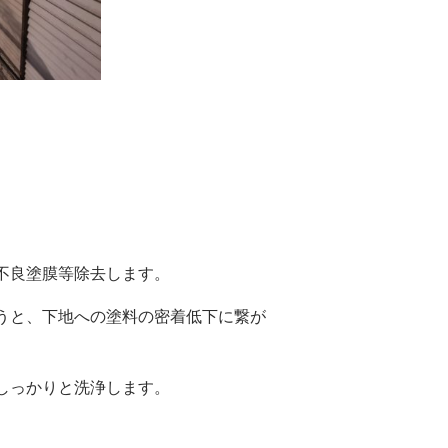
良塗膜等除去します。
と、下地への塗料の密着低下に繋が
っかりと洗浄します。