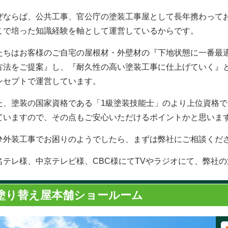
ぜならば、公共工事、官公庁の塗装工事屋として長年携わって
こで培った知識経験を軸として運営しているからです。
たちはお客様のご自宅の屋根材・外壁材の『下地状態に一番最
方法をご提案』し、『耐久性の高い塗装工事に仕上げていく』
ンセプトで運営しています。
た、塗装の国家資格である「1級塗装技能士」のより上位資格で
ていますので、その点もご安心いただけるポイントかと思いま
ひ外装工事でお困りのようでしたら、まずは弊社にご相談くだ
名テレ様、中京テレビ様、CBC様にてTVやラジオにて、弊社
塗り替え屋本舗ショールーム