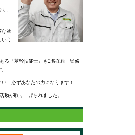
おり、
適な塗
という
ある『基幹技能士』も2名在籍・監修
す。
さい！必ずあなたの力になります！
の活動が取り上げられました。