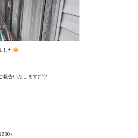
ました
告いたします(^^)/
-1230）