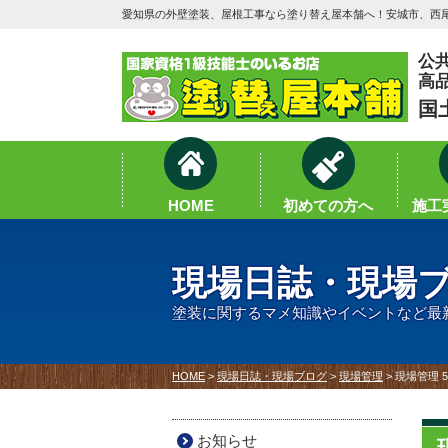
愛知県の外壁塗装、屋根工事なら塗り替え屋本舗へ！安城市、西尾
公
高
国
HOME
初めての方へ
施工実
現場日誌・現場
塗装に関するマメ知識やイベントなど最
HOME
>
現場日誌・現場ブログ
>
現場管理
>
現場管理 
お知らせ