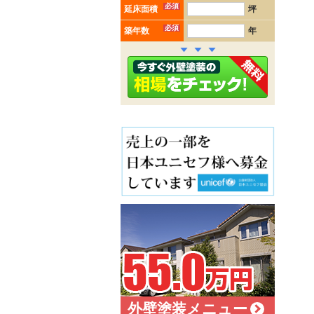
必須
延床面積
坪
必須
築年数
年
外壁塗装メニュー