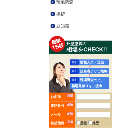
現地調査
挨拶
豆知識
外壁塗装の
相場をCHECK!!
01
情報入力・送信
02
担当者よりご連絡
03
現場調査の上、
相場見積りをご提出
必須
お名前
必須
電話番号
必須
メール
必須
希望箇所
屋根
外壁