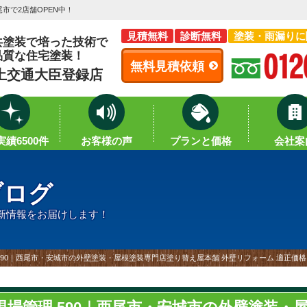
市で2店舗OPEN中！
見積無料
診断無料
塗装・雨漏りに
共塗装で培った技術で
品質な住宅塗装！
無料見積依頼
土交通大臣登録店
績6500件
お客様の声
プランと価格
会社案
ブログ
新情報をお届けします！
590｜西尾市・安城市の外壁塗装・屋根塗装専門店塗り替え屋本舗 外壁リフォーム 適正価