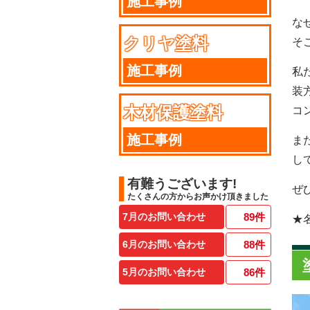
施工事例
な
クリヤ塗料
そ
施工事例
私
装
木材保護塗料
コ
施工事例
ま
し
有難うございます!
ぜ
たくさんの方からお声かけ頂きました
7月のお問い合わせ
89
件
★
6月のお問い合わせ
88
件
5月のお問い合わせ
86
件