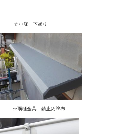
庇 下塗り
金具 錆止め塗布