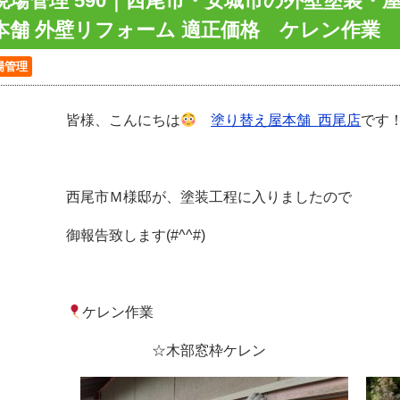
現場管理 590｜西尾市・安城市の外壁塗装・
本舗 外壁リフォーム 適正価格 ケレン作業
場管理
皆様、こんにちは
塗り替え屋本舗
西尾店
です
西尾市Ｍ様邸が、塗装工程に入りましたので
御報告致します(#^^#)
ケレン作業
☆木部窓枠ケレン ☆