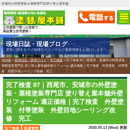
安城市の外壁塗装＆屋根専門店塗り替え屋本舗
MENU
公共塗装で培った技術で
高品質な住宅塗装！
現場日誌・現場ブログ
塗装に関するマメ知識やイベントなど最新情報をお届けします！
HOME
>
現場日誌・現場ブログ
>
完了検査
>
完了検査 87｜西尾市、安城市の外壁塗装・
屋根塗装専門店 塗り替え屋本舗外壁リフォーム 適正価格｜完了検査 外壁塗装 付帯塗
装 外壁目地シーリング改修 完工
完了検査 87｜西尾市、安城市の外壁塗
装・屋根塗装専門店 塗り替え屋本舗外壁
リフォーム 適正価格｜完了検査 外壁塗
装 付帯塗装 外壁目地シーリング改
修 完工
2020.05.13 (Wed) 更新
完了検査
現場管理