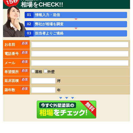
相場をCHECK!!
01
情報入力・送信
02
弊社が相場を調査
03
担当者よりご連絡
必須
お名前
必須
電話番号
必須
メール
必須
希望箇所
屋根
外壁
必須
延床面積
坪
必須
築年数
年