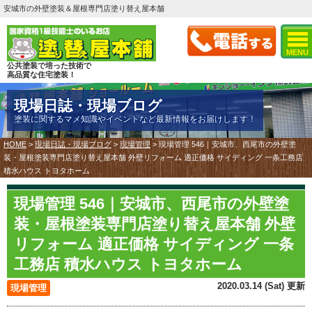
安城市の外壁塗装＆屋根専門店塗り替え屋本舗
MENU
公共塗装で培った技術で
高品質な住宅塗装！
現場日誌・現場ブログ
塗装に関するマメ知識やイベントなど最新情報をお届けします！
HOME
>
現場日誌・現場ブログ
>
現場管理
>
現場管理 546｜安城市、西尾市の外壁塗
装・屋根塗装専門店塗り替え屋本舗 外壁リフォーム 適正価格 サイディング 一条工務店
積水ハウス トヨタホーム
現場管理 546｜安城市、西尾市の外壁塗
装・屋根塗装専門店塗り替え屋本舗 外壁
リフォーム 適正価格 サイディング 一条
工務店 積水ハウス トヨタホーム
2020.03.14 (Sat) 更新
現場管理