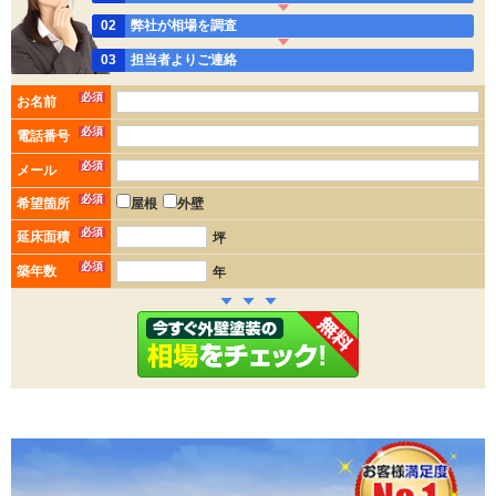
02
弊社が相場を調査
03
担当者よりご連絡
必須
お名前
必須
電話番号
必須
メール
必須
希望箇所
屋根
外壁
必須
延床面積
坪
必須
築年数
年