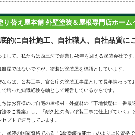
塗り替え屋本舗 外壁塗装＆屋根専門店ホーム
底的に自社施工、自社職人、自社品質に
めまして。私たちは西三河で創業し48年を迎える塗装会社です
は餅屋ではないですが、塗装は塗装屋を標語としています。
ぜならば、公共工事、官公庁の塗装工事屋として長年携わって
こで培った知識経験を軸として運営しているからです。
たちはお客様のご自宅の屋根材・外壁材の『下地状態に一番最
方法をご提案』し、『耐久性の高い塗装工事に仕上げていく』
ンセプトで運営しています。
た、塗装の国家資格である「1級塗装技能士」のより上位資格で