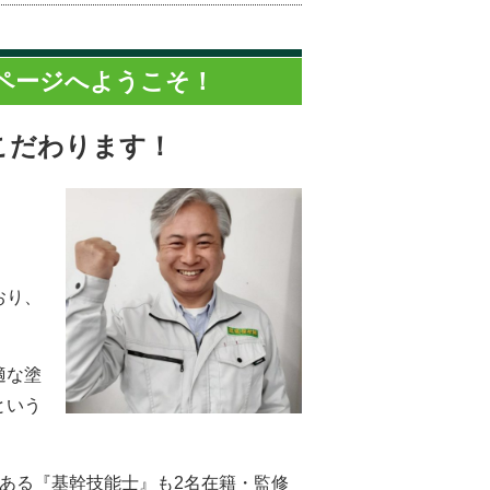
ページへようこそ！
こだわります！
。
おり、
適な塗
という
ある『基幹技能士』も2名在籍・監修