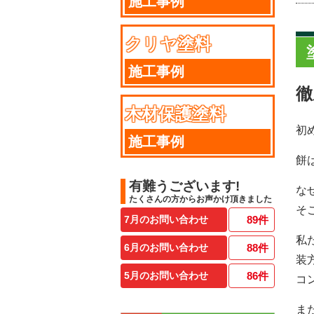
施工事例
クリヤ塗料
施工事例
徹
木材保護塗料
初
施工事例
餅
有難うございます!
な
たくさんの方からお声かけ頂きました
そ
7月のお問い合わせ
89
件
私
6月のお問い合わせ
88
件
装
5月のお問い合わせ
86
件
コ
ま