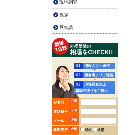
現地調査
挨拶
豆知識
外壁塗装の
相場をCHECK!!
01
情報入力・送信
02
担当者よりご連絡
03
現場調査の上、
相場見積りをご提出
必須
お名前
必須
電話番号
必須
メール
必須
希望箇所
屋根
外壁