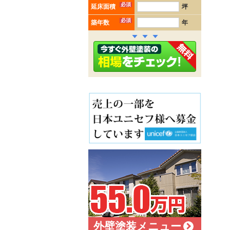
必須
延床面積
坪
必須
築年数
年
外壁塗装メニュー