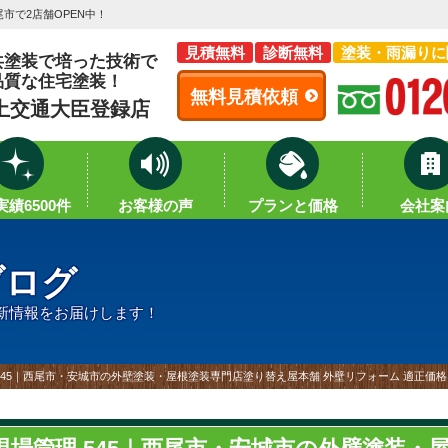
市で2店舗OPEN中！
見積無料
診断無料
塗装・雨漏りに
共塗装で培った技術で
品質な住宅塗装！
無料見積依頼
土交通大臣登録店
績6500件
お客様の声
プランと価格
会社案
ブログ
新情報をお届けします！
545｜西尾市・安城市の外壁塗装・屋根塗装専門店塗り替え屋本舗 外壁リフォーム 適正