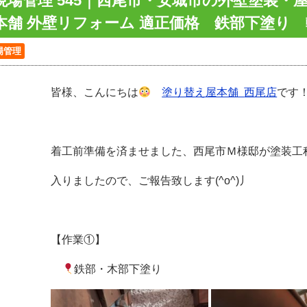
現場管理 545｜西尾市・安城市の外壁塗装・
本舗 外壁リフォーム 適正価格 鉄部下塗
場管理
皆様、こんにちは
塗り替え屋本舗
西尾店
です
着工前準備を済ませました、西尾市Ｍ様邸が塗装工
入りましたので、ご報告致します(^o^)丿
【作業①】
鉄部・木部下塗り