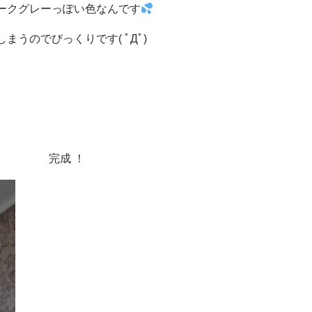
ークグレーっぽい色なんです
うのでびっくりです( ﾟДﾟ)
の様子 完成 ！