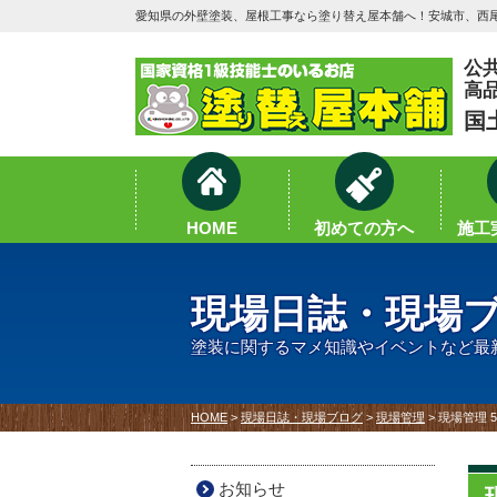
愛知県の外壁塗装、屋根工事なら塗り替え屋本舗へ！安城市、西尾
公
高
国
HOME
初めての方へ
施工実
現場日誌・現場
塗装に関するマメ知識やイベントなど最
HOME
>
現場日誌・現場ブログ
>
現場管理
>
現場管理 
お知らせ