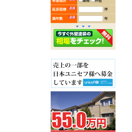
希望箇所
屋根
外壁
必須
延床面積
坪
必須
築年数
年