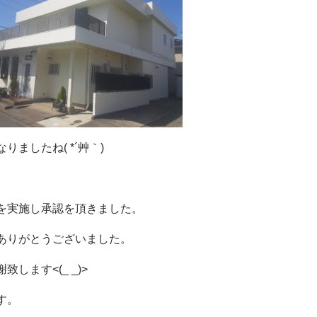
ましたね( *´艸｀)
を実施し承認を頂きました。
ありがとうございました。
ます<(_ _)>
す。