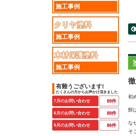
施工事例
クリヤ塗料
施工事例
木材保護塗料
施工事例
徹
有難うございます!
たくさんの方からお声かけ頂きました
初
7月のお問い合わせ
89
件
餅
6月のお問い合わせ
88
件
な
5月のお問い合わせ
86
件
そ