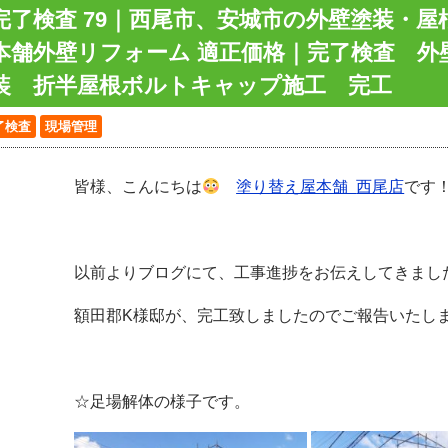
完了検査 79｜西尾市、安城市の外壁塗装・屋
本舗外壁リフォーム 適正価格｜完了検査 外
装 折半屋根ボルトキャップ施工 完工
了検査
現場管理
皆様、こんにちは
塗り替え屋本舗
西尾店
です
以前よりブログにて、工事進捗をお伝えしてきまし
額田郡K様邸が、完工致しましたのでご報告いたします(
☆足場解体の様子です。