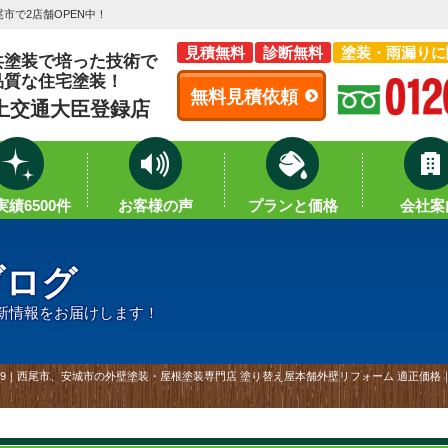
市で2店舗OPEN中！
見積無料
診断無料
塗装・雨漏りに
共塗装で培った技術で
品質な住宅塗装！
無料見積依頼
土交通大臣登録店
績6500件
お客様の声
プランと価格
会社案
ブログ
新情報をお届けします！
79｜西尾市、安城市の外壁塗装・屋根塗装専門店 塗り替え屋本舗外壁リフォーム 適正価