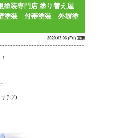
根塗装専門店 塗り替え屋
壁塗装 付帯塗装 外塀塗
2020.03.06 (Fri) 更新
！！
た、
‘◇’)ゞ