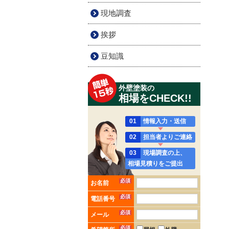
現地調査
挨拶
豆知識
外壁塗装の
相場をCHECK!!
01
情報入力・送信
02
担当者よりご連絡
03
現場調査の上、
相場見積りをご提出
必須
お名前
必須
電話番号
必須
メール
必須