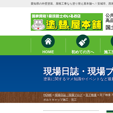
愛知県の外壁塗装、屋根工事なら塗り替え屋本舗へ！安城市、西尾
公
高
国
HOME
初めての方へ
施工実
現場日誌・現場
塗装に関するマメ知識やイベントなど最
HOME
>
現場日誌・現場ブログ
>
完了検査
>
完了検査 
ボルトキャップ施工 完工