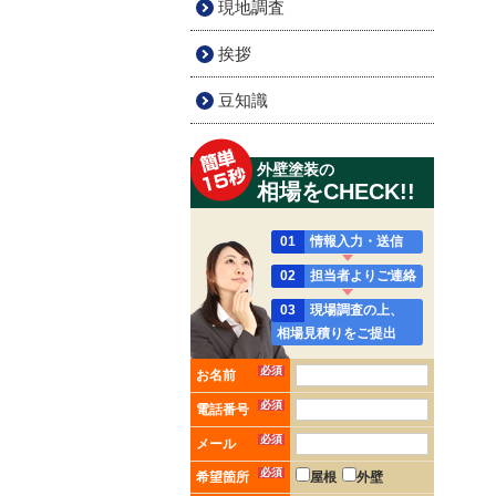
現地調査
挨拶
豆知識
外壁塗装の
相場をCHECK!!
01
情報入力・送信
02
担当者よりご連絡
03
現場調査の上、
相場見積りをご提出
必須
お名前
必須
電話番号
必須
メール
必須
希望箇所
屋根
外壁