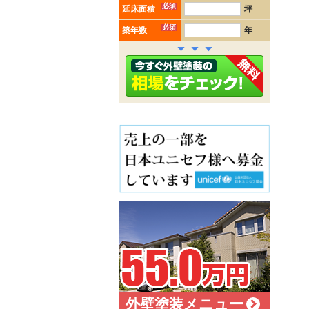
必須
延床面積
坪
必須
築年数
年
外壁塗装メニュー