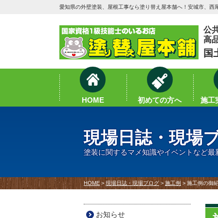
愛知県の外壁塗装、屋根工事なら塗り替え屋本舗へ！安城市、西尾
公
高
国
HOME
初めての方へ
施工実
現場日誌・現場
塗装に関するマメ知識やイベントなど最
HOME
>
現場日誌・現場ブログ
>
施工例
>
施工例の御紹
お知らせ