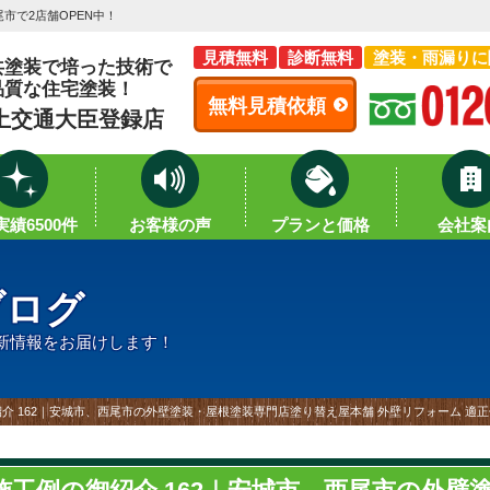
市で2店舗OPEN中！
見積無料
診断無料
塗装・雨漏りに
共塗装で培った技術で
品質な住宅塗装！
無料見積依頼
土交通大臣登録店
績6500件
お客様の声
プランと価格
会社案
ブログ
新情報をお届けします！
介 162｜安城市、西尾市の外壁塗装・屋根塗装専門店塗り替え屋本舗 外壁リフォーム 適正