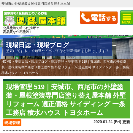
安城市の外壁塗装＆屋根専門店塗り替え屋本舗
MENU
公共塗装で培った技術で
高品質な住宅塗装！
現場日誌・現場ブログ
塗装に関するマメ知識やイベントなど最新情報をお届けします！
HOME
>
現場日誌・現場ブログ
>
現場管理
>
現場管理 519｜安城市、西尾市の外壁塗
装・屋根塗装専門店塗り替え屋本舗 外壁リフォーム 適正価格 サイディング 一条工務店
積水ハウス トヨタホーム
現場管理 519｜安城市、西尾市の外壁塗
装・屋根塗装専門店塗り替え屋本舗 外壁
リフォーム 適正価格 サイディング 一条
工務店 積水ハウス トヨタホーム
2020.01.24 (Fri) 更新
現場管理