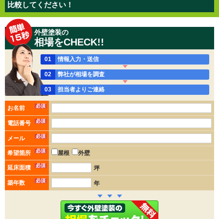
比較してください！
外壁塗装の
相場をCHECK!!
01
情報入力・送信
02
弊社が相場を調査
03
担当者よりご連絡
必須
お名前
必須
電話番号
必須
メール
必須
希望箇所
屋根
外壁
必須
延床面積
坪
必須
築年数
年