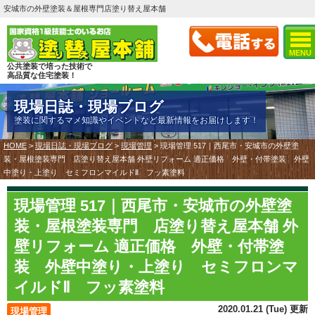
安城市の外壁塗装＆屋根専門店塗り替え屋本舗
MENU
公共塗装で培った技術で
高品質な住宅塗装！
現場日誌・現場ブログ
塗装に関するマメ知識やイベントなど最新情報をお届けします！
HOME
>
現場日誌・現場ブログ
>
現場管理
>
現場管理 517｜西尾市・安城市の外壁塗
装・屋根塗装専門 店塗り替え屋本舗 外壁リフォーム 適正価格 外壁・付帯塗装 外壁
中塗り・上塗り セミフロンマイルドⅡ フッ素塗料
現場管理 517｜西尾市・安城市の外壁塗
装・屋根塗装専門 店塗り替え屋本舗 外
壁リフォーム 適正価格 外壁・付帯塗
装 外壁中塗り・上塗り セミフロンマ
イルドⅡ フッ素塗料
2020.01.21 (Tue) 更新
現場管理