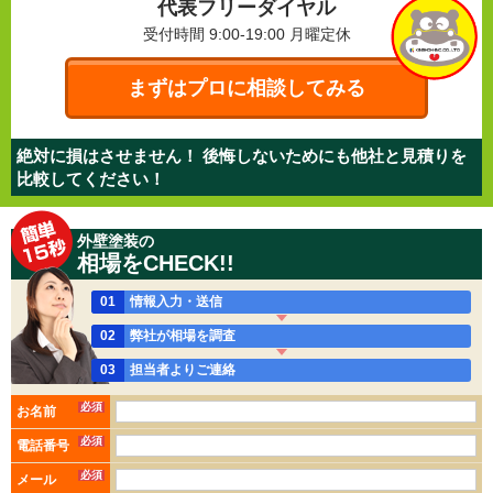
代表フリーダイヤル
受付時間 9:00-19:00
月曜定休
まずはプロに相談してみる
絶対に損はさせません！ 後悔しないためにも他社と見積りを
比較してください！
外壁塗装の
相場をCHECK!!
01
情報入力・送信
02
弊社が相場を調査
03
担当者よりご連絡
必須
お名前
必須
電話番号
必須
メール