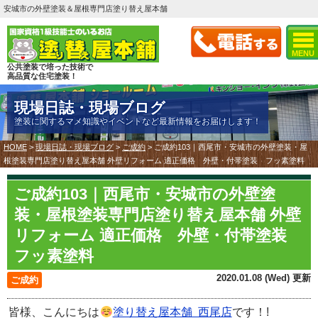
安城市の外壁塗装＆屋根専門店塗り替え屋本舗
MENU
公共塗装で培った技術で
高品質な住宅塗装！
現場日誌・現場ブログ
塗装に関するマメ知識やイベントなど最新情報をお届けします！
HOME
>
現場日誌・現場ブログ
>
ご成約
>
ご成約103｜西尾市・安城市の外壁塗装・屋
根塗装専門店塗り替え屋本舗 外壁リフォーム 適正価格 外壁・付帯塗装 フッ素塗料
ご成約103｜西尾市・安城市の外壁塗
装・屋根塗装専門店塗り替え屋本舗 外壁
リフォーム 適正価格 外壁・付帯塗装
フッ素塗料
2020.01.08 (Wed) 更新
ご成約
皆様、こんにちは
塗り替え屋本舗 西尾店
です！!