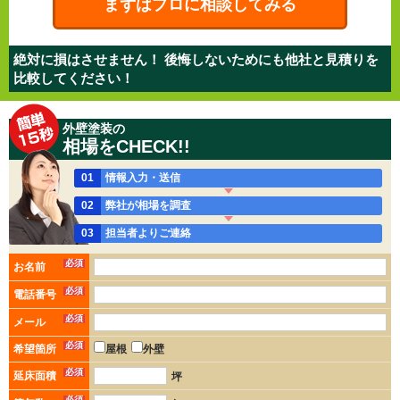
まずはプロに相談してみる
絶対に損はさせません！ 後悔しないためにも他社と見積りを
比較してください！
外壁塗装の
相場をCHECK!!
01
情報入力・送信
02
弊社が相場を調査
03
担当者よりご連絡
必須
お名前
必須
電話番号
必須
メール
必須
希望箇所
屋根
外壁
必須
延床面積
坪
必須