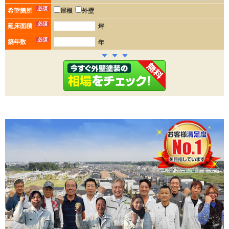
必須
希望箇所
屋根
外壁
必須
延床面積
坪
必須
築年数
年