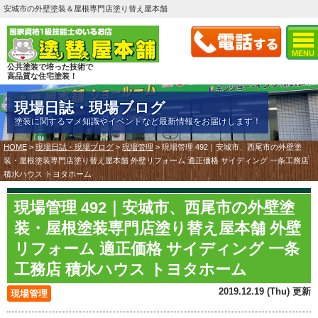
安城市の外壁塗装＆屋根専門店塗り替え屋本舗
MENU
公共塗装で培った技術で
高品質な住宅塗装！
現場日誌・現場ブログ
塗装に関するマメ知識やイベントなど最新情報をお届けします！
HOME
>
現場日誌・現場ブログ
>
現場管理
>
現場管理 492｜安城市、西尾市の外壁塗
装・屋根塗装専門店塗り替え屋本舗 外壁リフォーム 適正価格 サイディング 一条工務店
積水ハウス トヨタホーム
現場管理 492｜安城市、西尾市の外壁塗
装・屋根塗装専門店塗り替え屋本舗 外壁
リフォーム 適正価格 サイディング 一条
工務店 積水ハウス トヨタホーム
2019.12.19 (Thu) 更新
現場管理