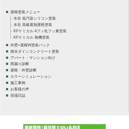
屋根塗装メニュー
水谷 低汚染シリコン塗装
水谷 高級遮熱屋根塗装
KFケミカル 4フッ化フッ素塗装
KFケミカル 無機塗装
外壁+屋根W塗装パック
積水ダインコンクリート塗装
アパート・マンション向け
雨漏り診断
屋根・外壁診断
カラーシミュレーション
施工事例
お客様の声
現場日誌