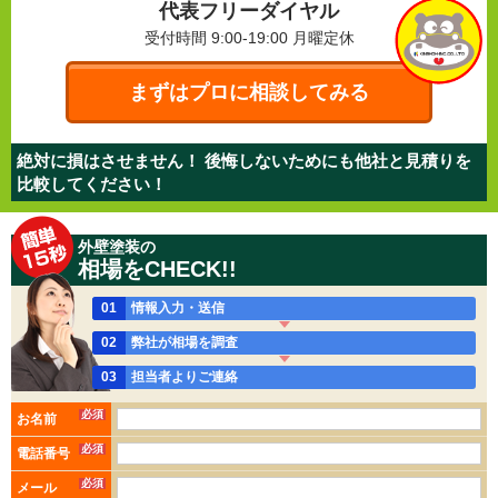
代表フリーダイヤル
受付時間 9:00-19:00
月曜定休
まずはプロに相談してみる
絶対に損はさせません！ 後悔しないためにも他社と見積りを
比較してください！
外壁塗装の
相場をCHECK!!
01
情報入力・送信
02
弊社が相場を調査
03
担当者よりご連絡
必須
お名前
必須
電話番号
必須
メール