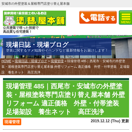
安城市の外壁塗装＆屋根専門店塗り替え屋本舗
MENU
公共塗装で培った技術で
高品質な住宅塗装！
現場日誌・現場ブログ
塗装に関するマメ知識やイベントなど最新情報をお届けします！
HOME
>
現場日誌・現場ブログ
>
現場管理
>
現場管理 485｜西尾市・安城市の外壁塗
装・屋根塗装専門店塗り替え屋本舗 外壁リフォーム 適正価格 外壁・付帯塗装 足場架
設 養生ネット 高圧洗浄
現場管理 485｜西尾市・安城市の外壁塗
装・屋根塗装専門店塗り替え屋本舗 外壁
リフォーム 適正価格 外壁・付帯塗装
足場架設 養生ネット 高圧洗浄
2019.12.12 (Thu) 更新
現場管理