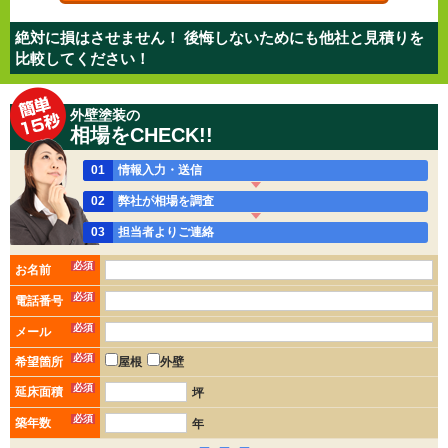
絶対に損はさせません！ 後悔しないためにも他社と見積りを
比較してください！
外壁塗装の
相場をCHECK!!
01
情報入力・送信
02
弊社が相場を調査
03
担当者よりご連絡
必須
お名前
必須
電話番号
必須
メール
必須
希望箇所
屋根
外壁
必須
延床面積
坪
必須
築年数
年