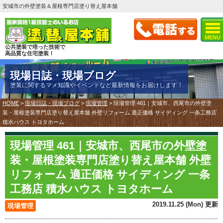
安城市の外壁塗装＆屋根専門店塗り替え屋本舗
MENU
公共塗装で培った技術で
高品質な住宅塗装！
現場日誌・現場ブログ
塗装に関するマメ知識やイベントなど最新情報をお届けします！
HOME
>
現場日誌・現場ブログ
>
現場管理
>
現場管理 461｜安城市、西尾市の外壁塗
装・屋根塗装専門店塗り替え屋本舗 外壁リフォーム 適正価格 サイディング 一条工務店
積水ハウス トヨタホーム
現場管理 461｜安城市、西尾市の外壁塗
装・屋根塗装専門店塗り替え屋本舗 外壁
リフォーム 適正価格 サイディング 一条
工務店 積水ハウス トヨタホーム
2019.11.25 (Mon) 更新
現場管理