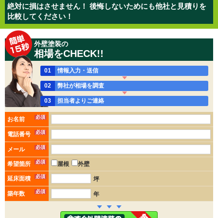
絶対に損はさせません！ 後悔しないためにも他社と見積りを
比較してください！
外壁塗装の
相場をCHECK!!
01
情報入力・送信
02
弊社が相場を調査
03
担当者よりご連絡
必須
お名前
必須
電話番号
必須
メール
必須
希望箇所
屋根
外壁
必須
延床面積
坪
必須
築年数
年