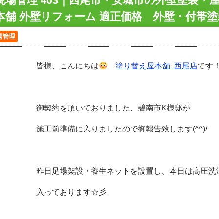
現場管理 403｜西尾市・安城市の外壁塗装・
本舗 外壁リフォーム 適正価格 外壁・付帯
場管理
皆様、こんにちは
塗り替え屋本舗
西尾店
です
御契約を頂いておりました、碧南市K様邸が
施工前準備に入りましたので御報告致します(^^)/
昨日足場架設・養生ネットを設置し、本日は高圧洗
入っております☆彡