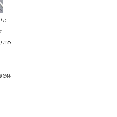
りと
す。
り時の
壁塗装