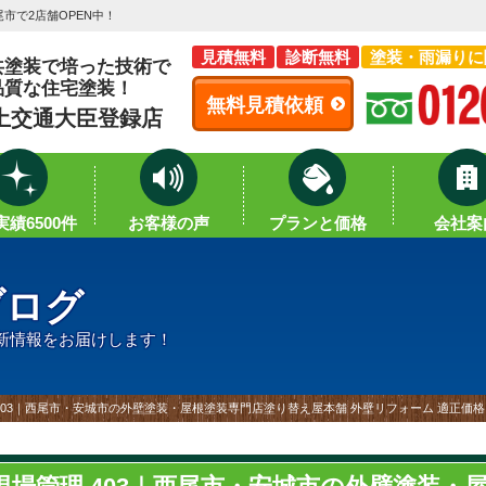
市で2店舗OPEN中！
見積無料
診断無料
塗装・雨漏りに
共塗装で培った技術で
品質な住宅塗装！
無料見積依頼
土交通大臣登録店
績6500件
お客様の声
プランと価格
会社案
ブログ
新情報をお届けします！
403｜西尾市・安城市の外壁塗装・屋根塗装専門店塗り替え屋本舗 外壁リフォーム 適正価