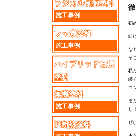
ラジカル制御塗料
徹
施工事例
初
フッ素塗料
餅
施工事例
な
そ
ハイブリッド無機
私
塗料
装
コ
施工事例
無機塗料
ま
施工事例
し
ぜ
遮断熱塗料
★