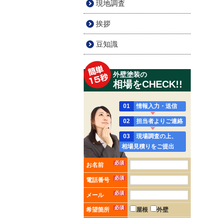
現地調査
挨拶
豆知識
外壁塗装の
相場をCHECK!!
01
情報入力・送信
02
担当者よりご連絡
03
現場調査の上、
相場見積りをご提出
必須
お名前
必須
電話番号
必須
メール
必須
希望箇所
屋根
外壁