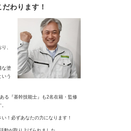
こだわります！
。
おり、
適な塗
という
ある『基幹技能士』も2名在籍・監修
す。
さい！必ずあなたの力になります！
の活動が取り上げられました。