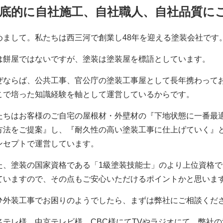
底的に自社施工、自社職人、自社品質に
めまして。私たちは西三河で創業し48年を迎える塗装会社です
は餅屋ではないですが、塗装は塗装屋を標語としています。
ぜならば、公共工事、官公庁の塗装工事屋として長年携わって
こで培った知識経験を軸として運営しているからです。
たちはお客様のご自宅の屋根材・外壁材の『下地状態に一番最
方法をご提案』し、『耐久性の高い塗装工事に仕上げていく』
ンセプトで運営しています。
た、塗装の国家資格である「1級塗装技能士」のより上位資格で
ていますので、その点もご安心いただけるポイントかと思いま
ひ外装工事でお困りのようでしたら、まずは弊社にご相談くだ
名テレ様、中京テレビ様、CBC様にてTVやラジオにて、弊社