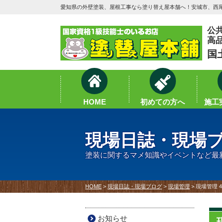
愛知県の外壁塗装、屋根工事なら塗り替え屋本舗へ！安城市、西尾
公
高
国
HOME
初めての方へ
施工実
現場日誌・現場
塗装に関するマメ知識やイベントなど最
HOME
>
現場日誌・現場ブログ
>
現場管理
>
現場管理 
お知らせ