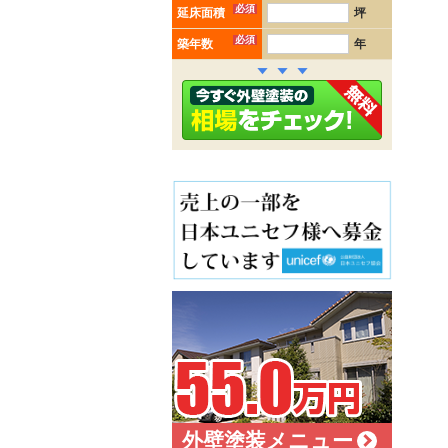
必須
延床面積
坪
必須
築年数
年
外壁塗装メニュー