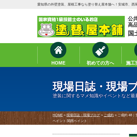
愛知県の外壁塗装、屋根工事なら塗り替え屋本舗へ！安城市、西尾
公
高
国
HOME
初めての方へ
施工実
現場日誌・現場
塗装に関するマメ知識やイベントなど最
HOME
>
現場日誌・現場ブログ
>
ご成約
>
ご成約 48
ペイント 関西ペイント