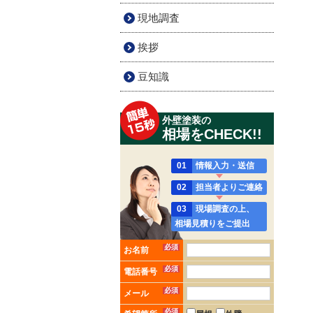
現地調査
挨拶
豆知識
外壁塗装の
相場をCHECK!!
01
情報入力・送信
02
担当者よりご連絡
03
現場調査の上、
相場見積りをご提出
必須
お名前
必須
電話番号
必須
メール
必須