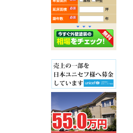
希望箇所
屋根
外壁
必須
延床面積
坪
必須
築年数
年