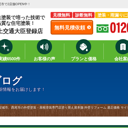
市で2店舗OPEN中！
見積無料
診断無料
塗装・雨漏りに
共塗装で培った技術で
品質な住宅塗装！
無料見積依頼
土交通大臣登録店
績6500件
お客様の声
プランと価格
会社案
ブログ
新情報をお届けします！
｜安城市、西尾市の外壁塗装・屋根塗装専門店塗り替え屋本舗 外壁リフォーム 適正価格 サイデ