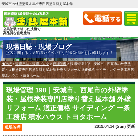
安城市の外壁塗装＆屋根専門店塗り替え屋本舗
MENU
公共塗装で培った技術で
高品質な住宅塗装！
現場日誌・現場ブログ
塗装に関するマメ知識やイベントなど最新情報をお届けします！
HOME
>
現場日誌・現場ブログ
>
現場管理
>
現場管理 198｜安城市、西尾市の外壁塗
装・屋根塗装専門店塗り替え屋本舗 外壁リフォーム 適正価格 サイディング 一条工務店
積水ハウス トヨタホーム
現場管理 198｜安城市、西尾市の外壁塗
装・屋根塗装専門店塗り替え屋本舗 外壁
リフォーム 適正価格 サイディング 一条
工務店 積水ハウス トヨタホーム
2019.04.14 (Sun) 更新
現場管理