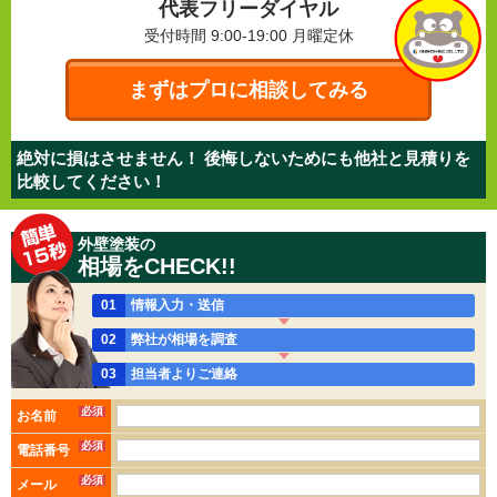
代表フリーダイヤル
受付時間 9:00-19:00
月曜定休
まずはプロに相談してみる
絶対に損はさせません！ 後悔しないためにも他社と見積りを
比較してください！
外壁塗装の
相場をCHECK!!
01
情報入力・送信
02
弊社が相場を調査
03
担当者よりご連絡
必須
お名前
必須
電話番号
必須
メール