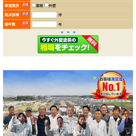
必須
希望箇所
屋根
外壁
必須
延床面積
坪
必須
築年数
年