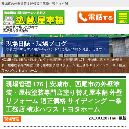
安城市の外壁塗装＆屋根専門店塗り替え屋本舗
MENU
公共塗装で培った技術で
高品質な住宅塗装！
現場日誌・現場ブログ
塗装に関するマメ知識やイベントなど最新情報をお届けします！
HOME
>
現場日誌・現場ブログ
>
現場管理
>
現場管理 176｜安城市、西尾市の外壁塗
装・屋根塗装専門店塗り替え屋本舗 外壁リフォーム 適正価格 サイディング 一条工務店
積水ハウス トヨタホーム
現場管理 176｜安城市、西尾市の外壁塗
装・屋根塗装専門店塗り替え屋本舗 外壁
リフォーム 適正価格 サイディング 一条
工務店 積水ハウス トヨタホーム
2019.03.28 (Thu) 更新
現場管理