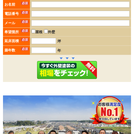
必須
お名前
必須
電話番号
必須
メール
必須
希望箇所
屋根
外壁
必須
延床面積
坪
必須
築年数
年