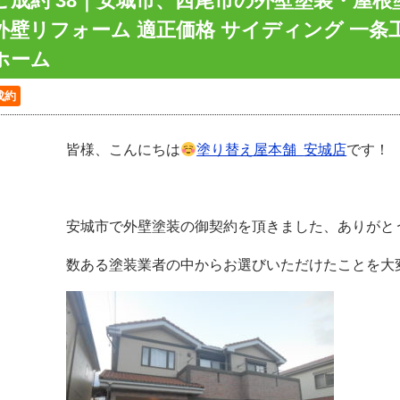
ご成約 38｜安城市、西尾市の外壁塗装・屋
外壁リフォーム 適正価格 サイディング 一条
ホーム
成約
皆様、こんにちは
塗り替え屋本舗
安城店
です！
安城市で外壁塗装の御契約を頂きました、ありがと
数ある塗装業者の中からお選びいただけたことを大