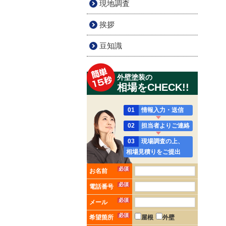
現地調査
挨拶
豆知識
外壁塗装の
相場をCHECK!!
01
情報入力・送信
02
担当者よりご連絡
03
現場調査の上、
相場見積りをご提出
必須
お名前
必須
電話番号
必須
メール
必須
希望箇所
屋根
外壁