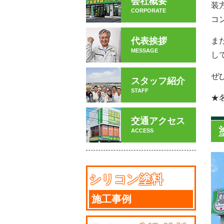
会社概要
装
CORPORATE
コ
代表挨拶
ま
MESSAGE
し
ぜ
スタッフ紹介
STAFF
★
交通アクセス
ACCESS
シリコン塗料
施工事例