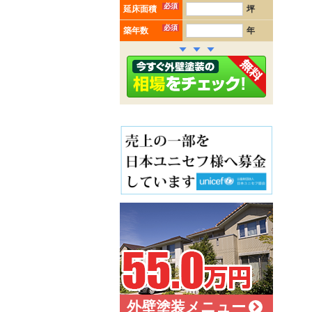
必須
延床面積
坪
必須
築年数
年
外壁塗装メニュー