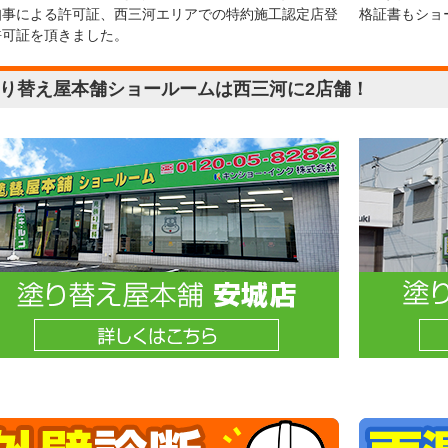
知事による許可証、西三河エリアでの特約施工認定店登
格証書もショ
許可証を頂きました。
り替え屋本舗ショールームは西三河に2店舗！