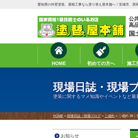
愛知県の外壁塗装、屋根工事なら塗り替え屋本舗へ！安城市、西尾
公
高
国
HOME
初めての方へ
施工実
現場日誌・現場
塗装に関するマメ知識やイベントなど最
HOME
>
現場日誌・現場ブログ
>
ご成約
>
ご成約 38
お知らせ