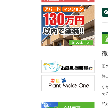
徹
初
餅
な
そ
私