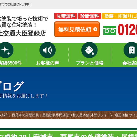
市で2店舗OPEN中！
見積無料
診断無料
塗装・雨漏りに
共塗装で培った技術で
品質な住宅塗装！
無料見積依頼
土交通大臣登録店
績6500件
お客様の声
プランと価格
会社案
ブログ
新情報をお届けします！
｜安城市、西尾市の外壁塗装・屋根塗装専門店塗り替え屋本舗 外壁リフォーム 適正価格 サイ