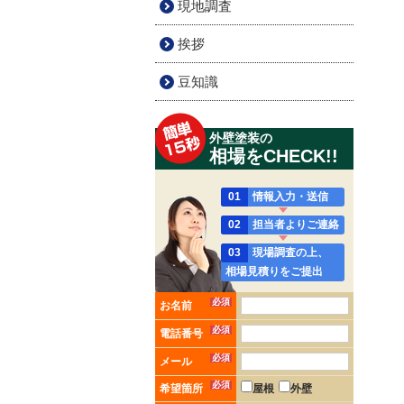
現地調査
挨拶
豆知識
外壁塗装の
相場をCHECK!!
01
情報入力・送信
02
担当者よりご連絡
03
現場調査の上、
相場見積りをご提出
必須
お名前
必須
電話番号
必須
メール
必須
希望箇所
屋根
外壁