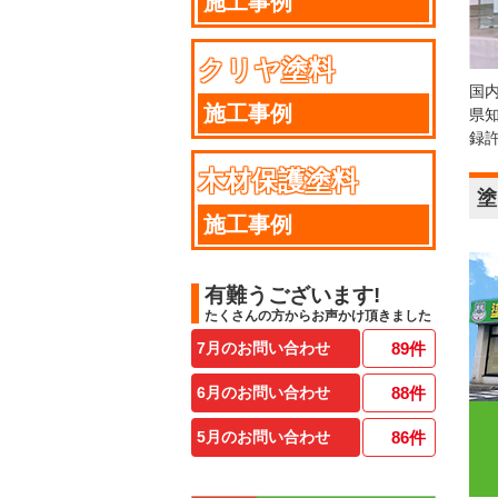
施工事例
クリヤ塗料
国
施工事例
県
録
木材保護塗料
塗
施工事例
有難うございます!
たくさんの方からお声かけ頂きました
7月のお問い合わせ
89
件
6月のお問い合わせ
88
件
5月のお問い合わせ
86
件