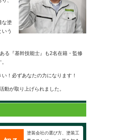
おり、
適な塗
という
ある『基幹技能士』も2名在籍・監修
す。
さい！必ずあなたの力になります！
の活動が取り上げられました。
塗装会社の選び方、塗装工