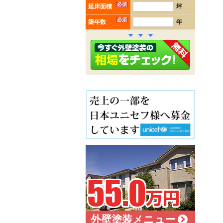
必須
延床面積
坪
必須
築年数
年
外壁塗装メニュー