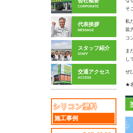
な
会社概要
CORPORATE
そ
私
代表挨拶
装
MESSAGE
コ
スタッフ紹介
ま
STAFF
し
交通アクセス
ぜ
ACCESS
★
シリコン塗料
施工事例