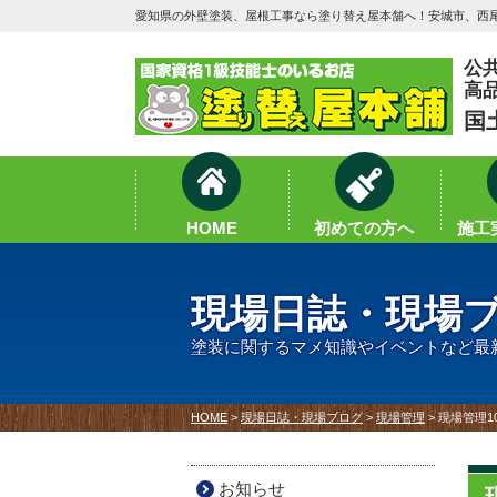
愛知県の外壁塗装、屋根工事なら塗り替え屋本舗へ！安城市、西尾
公
高
国
HOME
初めての方へ
施工実
現場日誌・現場
塗装に関するマメ知識やイベントなど最
HOME
>
現場日誌・現場ブログ
>
現場管理
>
現場管理1
お知らせ