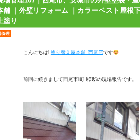
現場管理107｜西尾市、安城市の外壁塗装・屋
本舗 ｜外壁リフォーム ｜カラーベスト屋根
上塗り
場管理
こんにちは!!
塗り替え屋本舗 西尾店
です
前回に続きまして西尾市I町 I様邸の現場報告です。