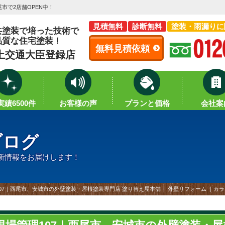
市で2店舗OPEN中！
見積無料
診断無料
塗装・雨漏りに
共塗装で培った技術で
品質な住宅塗装！
無料見積依頼
土交通大臣登録店
績6500件
お客様の声
プランと価格
会社案
ブログ
新情報をお届けします！
07｜西尾市、安城市の外壁塗装・屋根塗装専門店 塗り替え屋本舗 ｜外壁リフォーム ｜