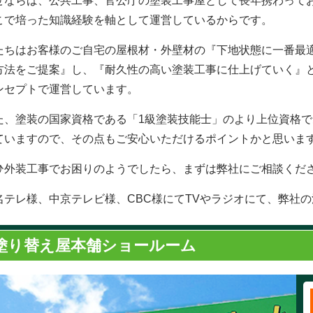
ぜならば、公共工事、官公庁の塗装工事屋として長年携わって
こで培った知識経験を軸として運営しているからです。
たちはお客様のご自宅の屋根材・外壁材の『下地状態に一番最
方法をご提案』し、『耐久性の高い塗装工事に仕上げていく』
ンセプトで運営しています。
た、塗装の国家資格である「1級塗装技能士」のより上位資格で
ていますので、その点もご安心いただけるポイントかと思いま
ひ外装工事でお困りのようでしたら、まずは弊社にご相談くだ
名テレ様、中京テレビ様、CBC様にてTVやラジオにて、弊社
塗り替え屋本舗ショールーム