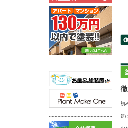
徹
初
餅