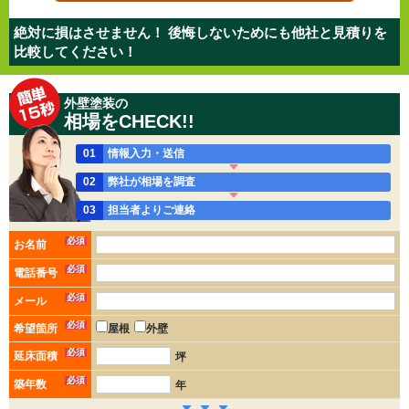
絶対に損はさせません！ 後悔しないためにも他社と見積りを
比較してください！
外壁塗装の
相場をCHECK!!
01
情報入力・送信
02
弊社が相場を調査
03
担当者よりご連絡
必須
お名前
必須
電話番号
必須
メール
必須
希望箇所
屋根
外壁
必須
延床面積
坪
必須
築年数
年