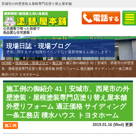
安城市の外壁塗装＆屋根専門店塗り替え屋本舗
MENU
公共塗装で培った技術で
高品質な住宅塗装！
現場日誌・現場ブログ
塗装に関するマメ知識やイベントなど最新情報をお届けします！
HOME
>
現場日誌・現場ブログ
>
施工例
>
施工例の御紹介 41｜安城市、西尾市の外壁塗
装・屋根塗装専門店塗り替え屋本舗 外壁リフォーム 適正価格 サイディング 一条工務店
積水ハウス トヨタホーム
施工例の御紹介 41｜安城市、西尾市の外
壁塗装・屋根塗装専門店塗り替え屋本舗
外壁リフォーム 適正価格 サイディング
一条工務店 積水ハウス トヨタホーム
2019.01.16 (Wed) 更新
施工例