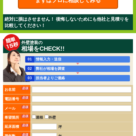
まずはプロに相談してみる
絶対に損はさせません！ 後悔しないためにも他社と見積りを
比較してください！
外壁塗装の
相場をCHECK!!
01
情報入力・送信
02
弊社が相場を調査
03
担当者よりご連絡
必須
お名前
必須
電話番号
必須
メール
必須
希望箇所
屋根
外壁
必須
延床面積
坪
必須
築年数