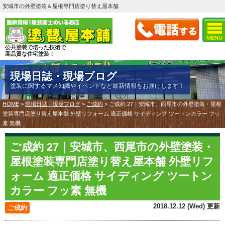
安城市の外壁塗装＆屋根専門店塗り替え屋本舗
MENU
公共塗装で培った技術で
高品質な住宅塗装！
現場日誌・現場ブログ
塗装に関するマメ知識やイベントなど最新情報をお届けします！
HOME
>
現場日誌・現場ブログ
>
ご成約
>
ご成約 27｜安城市、西尾市の外壁塗装・屋根
塗装専門店塗り替え屋本舗 外壁リフォーム 適正価格 サイディング ツートンカラー フッ
素 無機
ご成約 27｜安城市、西尾市の外壁塗装・
屋根塗装専門店塗り替え屋本舗 外壁リフ
ォーム 適正価格 サイディング ツートン
カラー フッ素 無機
2018.12.12 (Wed) 更新
ご成約