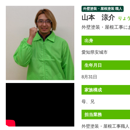
外壁塗装・屋根塗装 職人
山本 涼介
りょ
外壁塗装・屋根工事に
出身
愛知県安城市
生年月日
8月31日
家族構成
母、兄
担当業務
外壁塗装・屋根工事職人