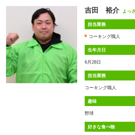
吉田 裕介
よっ
担当業務
コーキング職人
生年月日
6月28日
担当業務
コーキング職人
趣味
野球
好きな食べ物